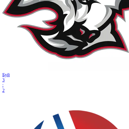
Буй
3
:
2