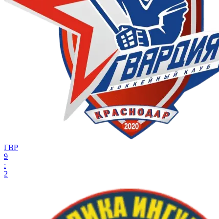
ГВР
9
:
2