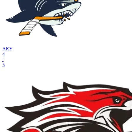
АКУ
4
:
5