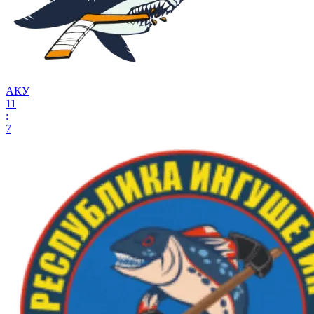
АКУ
11
:
7