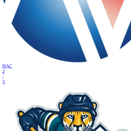
НАС
2
:
3