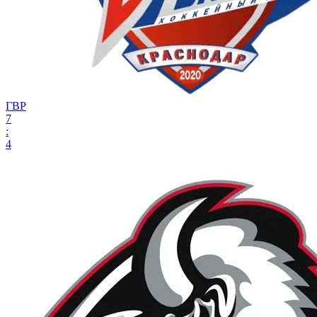
ГВР
7
:
4