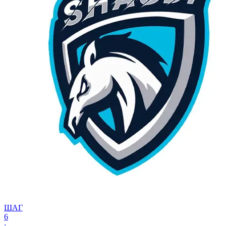
ШАГ
6
: