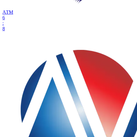
АТМ
6
:
8