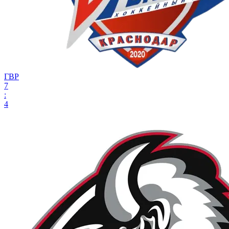
ГВР
7
:
4