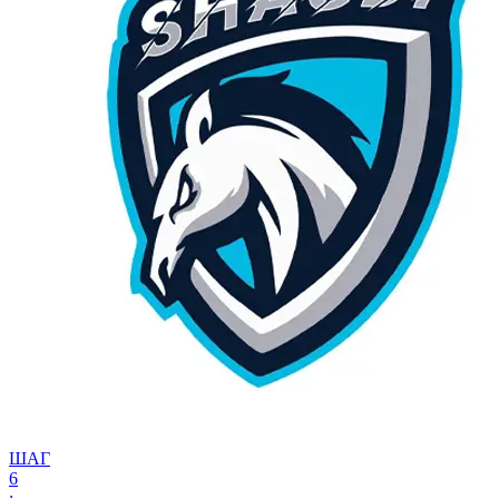
ШАГ
6
: