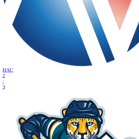
НАС
2
:
3