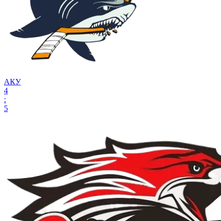
АКУ
4
:
5