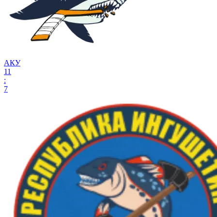
АКУ
11
:
7