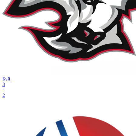
Буй
3
:
2