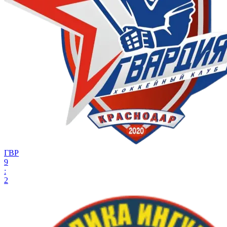
ГВР
9
:
2