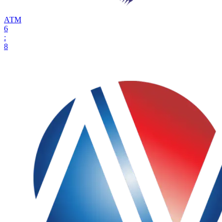
АТМ
6
:
8